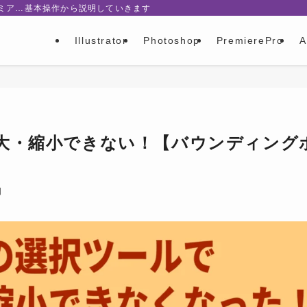
レミア…基本操作から説明していきます
Illustrator
Photoshop
PremierePro
A
大・縮小できない！【バウンディング
日